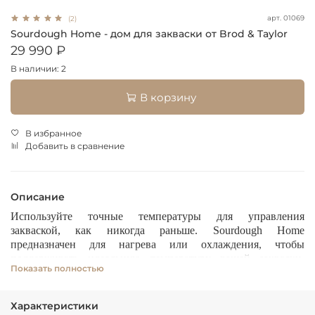
арт.
01069
(2)
Sourdough Home - дом для закваски от Brod & Taylor
29 990 ₽
В наличии: 2
В корзину
В избранное
Добавить в сравнение
Описание
Используйте точные температуры для управления
закваской, как никогда раньше. Sourdough Home
предназначен для нагрева или охлаждения, чтобы
поддерживать идеальную температуру вашей закваски.
Показать полностью
Кормите стартер по своему графику: от двух раз в день до
одного раза в неделю. Изменяйте температуру, чтобы
отрегулировать вкусовой профиль, аромат и текстуру хлеба.
Характеристики