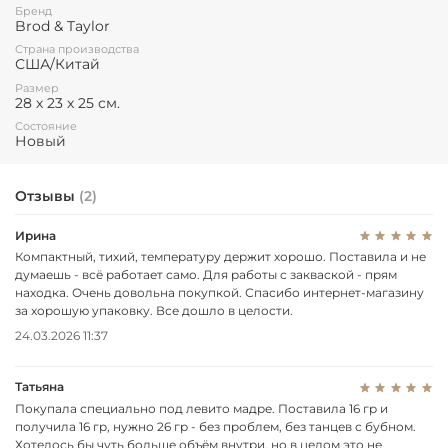
Стеклянная банка на фотографии к товару в комплект
Бренд
Brod & Taylor
поставки не входит.
Страна производства
Технические характеристики
США/Китай
Размер
Диапазон температур: 5-50 °C.
28 х 23 х 25 см.
Внешние размеры: 28 х 23 х 25 см.
Состояние
Внутренние размеры: 19 х 13 х 14 см.
Новый
Вес: 1,86 кг
Напряжение: 100-240 В
Отзывы
(2)
Эффективность: для поддержания стабильной температуры
Sourdough Home постоянно регулирует мощность нагрева
Ирина
или охлаждения. Для настройки температуры, близкой к
Компактный, тихий, температуру держит хорошо. Поставила и не
температуре окружающей среды в помещении, потребуется
думаешь - всё работает само. Для работы с закваской - прям
очень небольшое количество энергии, а для настройки
находка. Очень довольна покупкой. Спасибо интернет-магазину
температуры, значительно превышающей или ниже
за хорошую упаковку. Все дошло в целости.
комнатной, потребуется больше энергии.
24.03.2026 11:37
Максимальное энергопотребление: Максимальная мощность
в режиме охлаждения: 38 Вт – максимальная мощность в
Татьяна
режиме обогрева: 20 Вт.
Покупала специально под левито мадре. Поставила 16 гр и
получила 16 гр, нужно 26 гр - без проблем, без танцев с бубном.
Подробная информация
тут (нажать для перехода).
Хотелось бы чуть больше объём внутри, но в целом это не