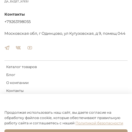
ДА_БУДЕТ_ХЛЕБ!
Контакты
+79263198055
Московская обл, г Одинцово, ул Кутузовская, д 9, помещ 044
Каталог товаров
Блог
О компании
Контакты
Доставка
Оплата
Продолжая использовать наш сайт, вы даете согласие на
обработку файлов cookie, которые обеспечивают правильную
Оферта и политика конфиденциальности
работу сайта и соглашаетесь с нашей
Политикой безопасности
Пользовательское соглашение