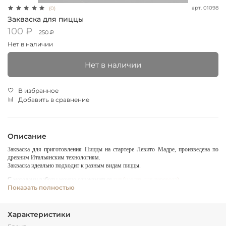
арт.
01098
(0)
Закваска для пиццы
100 ₽
250 ₽
Нет в наличии
Нет в наличии
В избранное
Добавить в сравнение
Описание
Закваска для приготовления Пиццы на стартере Левито Мадре, произведена по
древним Итальянским технологиям.
Закваска идеально подходит к разным видам пиццы.
С методами работы можно ознакомиться
тут (нажать для перехода).
Показать полностью
Характеристики