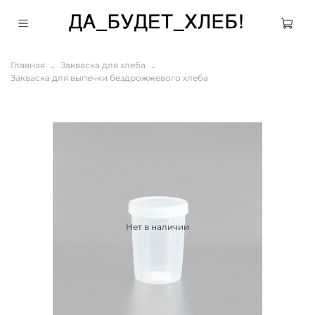
Главная
Закваска для хлеба
Закваска для выпечки бездрожжевого хлеба
Нет в наличии