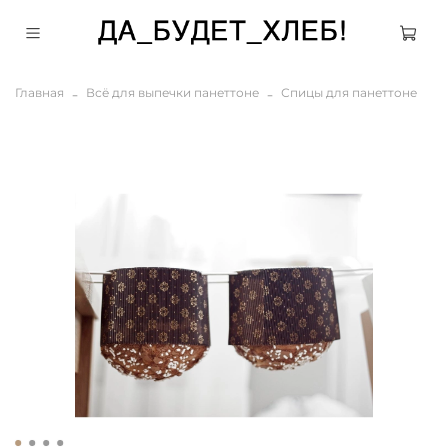
Главная
Всё для выпечки панеттоне
Спицы для панеттоне