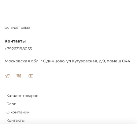
моющим средством;
допускается мытьё в посудомоечной машине.
Спица длиной 50 см - оптимальный выбор для пекарен,
работающих с большими партиями панеттоне и различными
форматами форм.
ДА_БУДЕТ_ХЛЕБ!
Контакты
+79263198055
Московская обл, г Одинцово, ул Кутузовская, д 9, помещ 044
Каталог товаров
Блог
О компании
Контакты
Доставка
Оплата