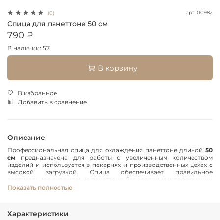
арт.
00982
(0)
Спица для панеттоне 50 см
790 ₽
В наличии: 57
В корзину
В избранное
Добавить в сравнение
Описание
Профессиональная спица для охлаждения панеттоне длиной
50
см
предназначена для работы с увеличенным количеством
изделий и используется в пекарнях и производственных цехах с
высокой загрузкой. Спица обеспечивает правильное
вертикальное охлаждение панеттоне без оседания и деформации
мякиша и полностью совместима со стандартными тележками-
Показать полностью
шпильками.
Основные характеристики:
Характеристики