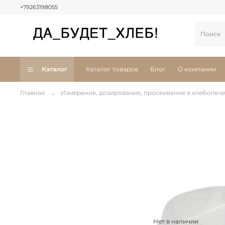
+79263198055
Каталог
Каталог товаров
Блог
О компании
Главная
Измерение, дозирование, просеивание в хлебопеч
Нет в наличии