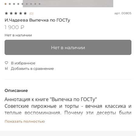
арт.
00805
(0)
И.Чадеева Выпечка по ГОСТу
1 900 ₽
Нет в наличии
Нет в наличии
В избранное
Добавить в сравнение
Описание
Аннотация к книге "Выпечка по ГОСТу"
Советские пирожные и торты - вечная классика и
теплые воспоминания. Почему эти десерты были
такими замечательными? Не только потому, что это
Показать полностью
вкус нашего детства. Приготовление советских
сладостей велось в соответствие со специальными