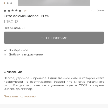
арт.
00696
(0)
Сито алюминиевое, 18 см
1 150 ₽
Нет в наличии
Нет в наличии
В избранное
Добавить в сравнение
Описание
Легкое, удобное и прочное. Единственное сито в котором сетка
практически не растягивается. Уверен, что многие узнали это
сито. Выпуск его начался в далекие годы в СССР и служит
многим до сих пор.
Сито бытовое с сеткой из нержавеющей стали в обечайке из
Показать полностью
пищевого алюминия.
Размер ячейки 0,63х0,63 мм.