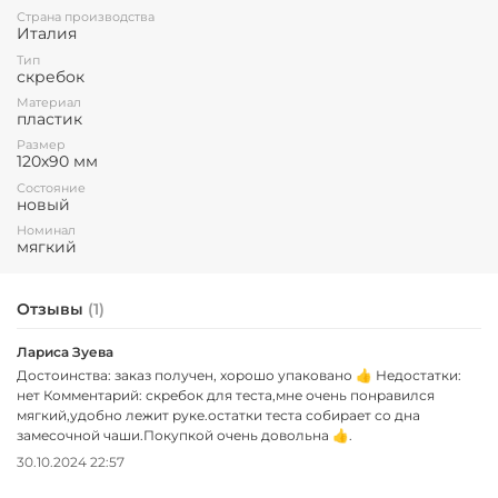
Страна производства
Италия
Тип
скребок
Материал
пластик
Размер
120х90 мм
Состояние
новый
Номинал
мягкий
Отзывы
(1)
Лариса Зуева
Достоинства: заказ получен, хорошо упаковано 👍 Недостатки:
нет Комментарий: скребок для теста,мне очень понравился
мягкий,удобно лежит руке.остатки теста собирает со дна
замесочной чаши.Покупкой очень довольна 👍.
30.10.2024 22:57