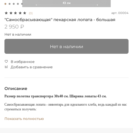
арт.
00004
(0)
"Самосбрасывающая" пекарская лопата - большая
2 950 ₽
Нет в наличии
Нет в наличии
В избранное
Добавить в сравнение
Описание
Размер полотна транспортера 30х40 см. Ширина лопаты 43 см.
Самосбрасывающая лопата - инвентарь для идеального хлеба, ведь каждый из нас
стремиться получить:
🔺максимальный объем;
Показать полностью
🔺открытую пористость;
🔺открывшееся и разошедшиеся надрезы.