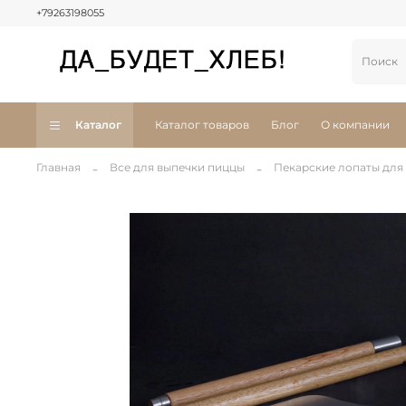
+79263198055
Каталог
Каталог товаров
Блог
О компании
Главная
Все для выпечки пиццы
Пекарские лопаты для