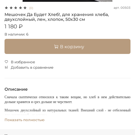
арт.
00503
(0)
Мешочек Да Будет Хлеб!, для хранения хлеба,
двухслойный, лен, хлопок, 50x30 см
1 180 ₽
В наличии: 6
В корзину
В избранное
Добавить в сравнение
Описание
Сначала скептически относился к таким вещам, но хлеб в нем действительно
дольше хранится и срез дольше не черствеет.
Мешочек двухслойный из натуральных тканей. Внешний слой - не отбеленный
лен, внутренний - из хлопка.
Показать полностью
Именно благодаря двухслойной конструкции, мешочек прослужит долго, и вы
сможете продлить хранение с любовью испеченного хлеба.