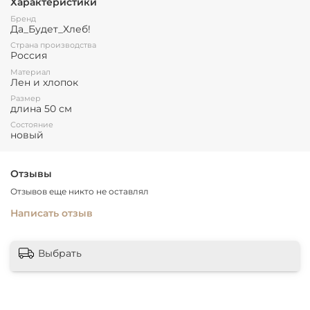
Характеристики
Размер мешочка: длина 50 см и ширина 30 см.
Бренд
Да_Будет_Хлеб!
Страна производства
Россия
Материал
Лен и хлопок
Размер
длина 50 см
Состояние
новый
Отзывы
Отзывов еще никто не оставлял
Написать отзыв
Выбрать