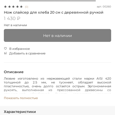
арт.
00260
(0)
Нож слайсер для хлеба 20 см с деревянной ручкой
1 430 ₽
Нет в наличии
Нет в наличии
В избранное
Добавить в сравнение
Описание
Лезвие изготовлено из нержавеющей стали марки AISI 420
толщиной до 2.5 мм, не тускнеет, обладает высокой
пластичностью, очень долго остается острым. Эргономичная
рукоять, выполненная из прессованной древесины со
специальной обработкой. Рукоять отличается красивой
текстурой. Специальная обработка обеспечивает древесине
Показать полностью
большую долговечность и прочность.
Характеристики