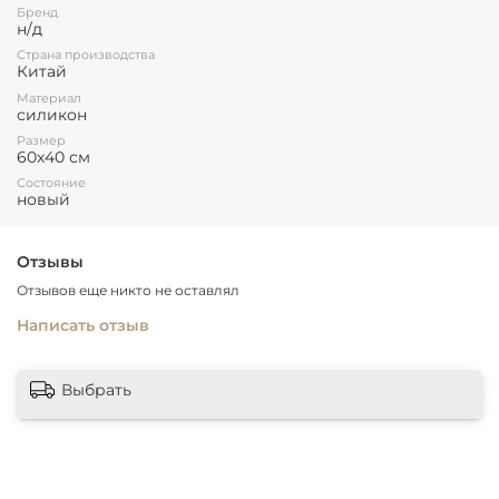
Бренд
коврик для выпечки из термостойкого силикона;
н/д
коврик не впитывает запахи, легко моется и складывается;
специальная разметка позволит быстро определить
Страна производства
Китай
необходимый диаметр теста;
выполнен из прочного силикона;
Материал
температура использования от -40 до 230 °С;
силикон
долговечен и практичен.
Размер
60х40 см
Состояние
новый
Отзывы
Отзывов еще никто не оставлял
Написать отзыв
Выбрать