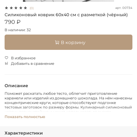
арт.
00734
(0)
Силиконовый коврик 60х40 см с разметкой (чёрный)
790 ₽
В наличии: 32
В корзину
В избранное
Добавить в сравнение
Описание
Поможет раскатать любое тесто, облегчит приготовление
карамели или изделий из домашнего шоколада. На нём нанесены
концентрические круги, которые способствуют подгонке
тестовых заготовок по размеру формы. Кулинарный силиконовый
коврик термоустойчив и может использоваться вместо
пергаментной бумаги при выпечке. Также это удобная подложка
Показать полностью
для замораживания полуфабрикатов и готовых блюд. А ещё у вас
всегда под рукой будет краткая информация о мерах веса и
объёма жидких и сыпучих продуктов, напечатанная прямо на
Характеристики
поверхности коврика.