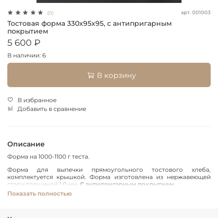
арт.
001003
(0)
Тостовая форма 330х95х95, с антипригарным
покрытием
5 600 ₽
В наличии: 6
В корзину
В избранное
Добавить в сравнение
Описание
Форма на 1000-1100 г теста.
Форма для выпечки прямоугольного тостового хлеба,
комплектуется крышкой.
Форма изготовлена из нержавеющей
стали толщиной 1,0 мм.
С антипригарным покрытием.
Показать полностью
Диапазон рабочих температур (от —70 до +230 °C)
Гарантированный срок службы тефлонового покрытия при
соблюдении температурного диапазона составляет не менее 1