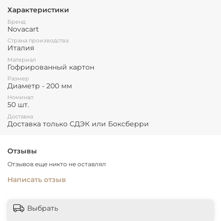
Форма не требует смазки при выпечке.
Характеристики
В набор входит 50 форм одинакового размера и расцветки.
Бренд
Novacart
Страна производства
Италия
Материал
Гофрированный картон
Размер
Диаметр - 200 мм
Номинал
50 шт.
Доставка
Доставка только СДЭК или Боксберри
Отзывы
Отзывов еще никто не оставлял
Написать отзыв
Выбрать