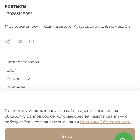
Контакты
Домашней выпечки
+79263198055
Пекарен
Кулинарных школ
Московская обл, г Одинцово, ул Кутузовская, д 9, помещ 044
Профессиональных пекарей
Начинающих хлебопеков
Закажите сейчас и поднимите качество вашей выпечки на новый
уровень!
Каталог товаров
📦 Доставка по всей России
💳 Удобные способы оплаты
Блог
🔄 Гарантия качества
О компании
Контакты
Доставка
Оплата
Продолжая использовать наш сайт, вы даете согласие на
обработку файлов cookie, которые обеспечивают правильную
Оферта и политика конфиденциальности
работу сайта и соглашаетесь с нашей
Политикой безопасности
Пользовательское соглашение
Условия обмена и возврата
Понятно