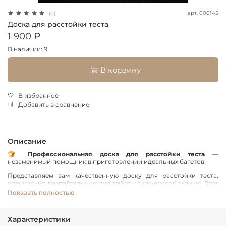
арт.
000145
(0)
Доска для расстойки теста
1 900 ₽
В наличии: 9
В корзину
В избранное
Добавить в сравнение
Описание
🍞
Профессиональная доска для расстойки теста
—
незаменимый помощник в приготовлении идеальных багетов!
Представляем вам качественную доску для расстойки теста,
специально разработанную для работы с пекарской тканью. Этот
инструмент станет вашим надежным помощником в создании
Показать полностью
профессиональных багетов в домашних условиях или на
производстве.
Ткань, показанная на фотографиях к товару, не входит в комплект
Характеристики